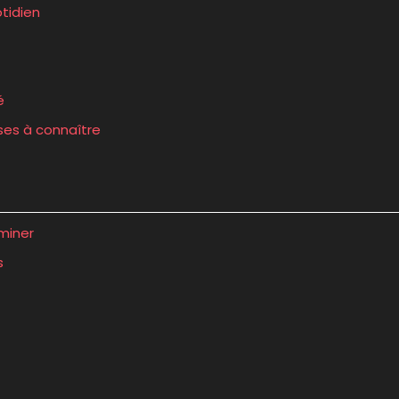
tidien
é
ses à connaître
rminer
s