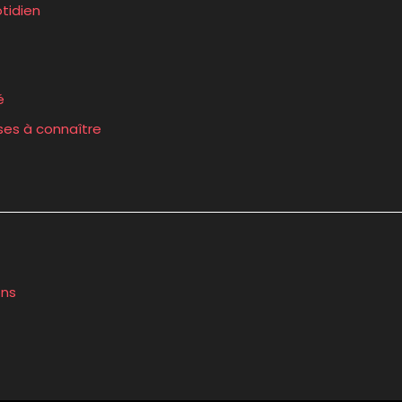
tidien
é
ses à connaître
ons