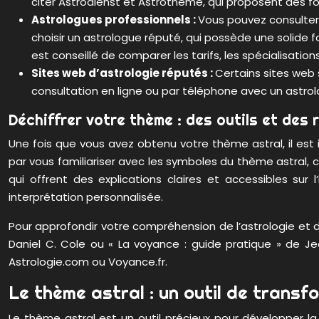
citer Astrodienst et Astrotheme, qui proposent des fo
Astrologues professionnels :
Vous pouvez consulter 
choisir un astrologue réputé, qui possède une solide 
est conseillé de comparer les tarifs, les spécialisatio
Sites web d’astrologie réputés :
Certains sites web 
consultation en ligne ou par téléphone avec un astrol
Déchiffrer votre thème : des outils et des
Une fois que vous avez obtenu votre thème astral, il es
par vous familiariser avec les symboles du thème astral, c
qui offrent des explications claires et accessibles su
interprétation personnalisée.
Pour approfondir votre compréhension de l’astrologie et d
Daniel C. Cole ou « La voyance : guide pratique » de 
Astrologie.com ou Voyance.fr.
Le thème astral : un outil de transf
Le thème astral est un outil précieux pour développer la