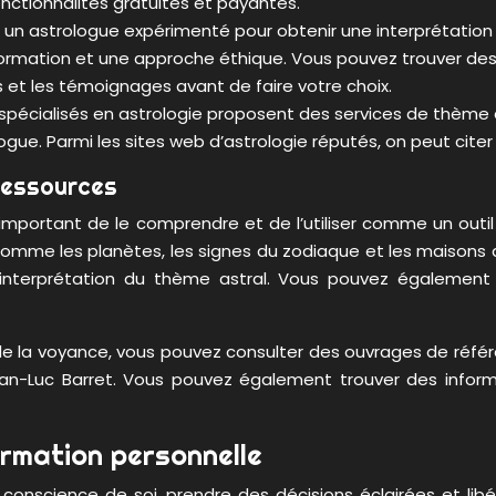
nctionnalités gratuites et payantes.
un astrologue expérimenté pour obtenir une interprétation 
formation et une approche éthique. Vous pouvez trouver des a
ns et les témoignages avant de faire votre choix.
spécialisés en astrologie proposent des services de thème 
ogue. Parmi les sites web d’astrologie réputés, on peut cit
 ressources
t important de le comprendre et de l’utiliser comme un ou
omme les planètes, les signes du zodiaque et les maisons ast
r l’interprétation du thème astral. Vous pouvez égaleme
e la voyance, vous pouvez consulter des ouvrages de référe
Jean-Luc Barret. Vous pouvez également trouver des infor
ormation personnelle
 conscience de soi, prendre des décisions éclairées et libé