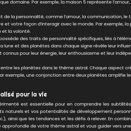
que domaine. Par exemple, la maison 5 représente l’amour, le 
e la personnalité, comme l’amour, la communication, le trav
re et votre façon d’interagir avec le monde. Par exemple, la
 et la volonté.
sède des traits de personnalité spécifiques, liés à l’élément
e la lune et des planètes dans chaque signe révèle leur influ
sont connus pour leur énergie, leur enthousiasme et leur indé
entre les planètes dans le thème astral. Chaque aspect crée
ar exemple, une conjonction entre deux planètes amplifie leu
lisé pour la vie
érimenté est essentielle pour en comprendre les subtilité
ents naturels et vos potentialités de développement personne
tc.), ainsi que les tendances et les défis à relever. En co
 approfondie de votre thème astral et vous guider vers une