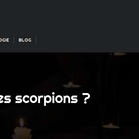
OGIE
BLOG
es scorpions ?