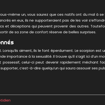
s-même un, vous saurez que ces natifs ont du mal à se livre
rés en eux, ils ne supporteraient pas de les voir s’effond
s et déceptions qui peuvent provenir des autres. Toutefois,
sortir de sa zone de confort réserve de belles surprises.
onnés
. Lorsqu’ils aiment, ils le font éperdument. Le scorpion est
ande importance à la sexualité. Il trouve qu’il s’agit ici d’un
possessif, celui-ci peut devenir rapidement méchant face
pporter, c’est-à-dire quelqu’un qui saura assouvir ses puls
tidien