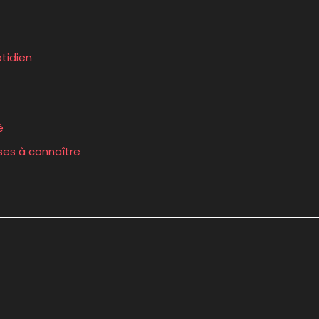
tidien
é
ses à connaître