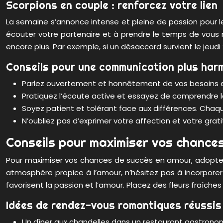
Scorpions en couple : renforcez votre lien
La semaine s’annonce intense et pleine de passion pour l
écouter votre partenaire et à prendre le temps de vous r
encore plus. Par exemple, si un désaccord survient le je
Conseils pour une communication plus har
Parlez ouvertement et honnêtement de vos besoins et
Pratiquez l’écoute active et essayez de comprendre l
Soyez patient et tolérant face aux différences. Chaq
N’oubliez pas d’exprimer votre affection et votre grat
Conseils pour maximiser vos chance
Pour maximiser vos chances de succès en amour, adoptez u
atmosphère propice à l’amour, n’hésitez pas à incorporer
favorisent la passion et l’amour. Placez des fleurs fraîc
Idées de rendez-vous romantiques réussis
Un dîner aux chandelles dans un restaurant gastronomi