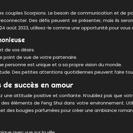
es couples Scorpions. Le besoin de communication et de par
econnecter. Des défis peuvent se présenter, mais ils seront
udi 24 août 2023, utilisez-le comme une opportunité pour vo
monieuse
 de vos désirs.
e point de vue de votre partenaire.
ue personne est unique et a sa propre vision du monde.
itude. Des petites attentions quotidiennes peuvent faire tou
s de succès en amour
ne attitude positive et confiante. N’oubliez pas que votr
 des éléments de Feng Shui dans votre environnement. Utilis
hes et des bougies parfumées pour créer une ambiance roman
que avec vue sur la ville.