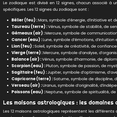
Le zodiaque est divisé en 12 signes, chacun associé à u
spécifiques. Les 12 signes du zodiaque sont :
Bélier (feu) :
Mars, symbole d’énergie, d’initiative et 
Taureau (terre) :
Vénus, symbole de stabilité, de se
Gémeaux (air) :
Mercure, symbole de communication, d
Cancer (eau) :
Lune, symbole d’émotions, d’intuition e
Lion (feu) :
Soleil, symbole de créativité, de confiance
Vierge (terre) :
Mercure, symbole d’analyse, d’organi
Balance (air) :
Vénus, symbole d’harmonie, de diploma
Scorpion (eau) :
Pluton, symbole de passion, de myst
Sagittaire (feu) :
Jupiter, symbole d’optimisme, d’av
Capricorne (terre) :
Saturne, symbole de discipline, d
Verseau (air) :
Uranus, symbole d’originalité, d’ind
Poissons (eau) :
Neptune, symbole de spiritualité, d
Les maisons astrologiques : les domaines d
Les 12 maisons astrologiques représentent les différent