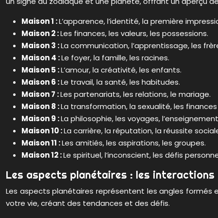
un signe du zodiaque et une planète, offrant un aperçu de
Maison 1 :
L’apparence, l’identité, la première impressi
Maison 2 :
Les finances, les valeurs, les possessions.
Maison 3 :
La communication, l’apprentissage, les frèr
Maison 4 :
Le foyer, la famille, les racines.
Maison 5 :
L’amour, la créativité, les enfants.
Maison 6 :
Le travail, la santé, les habitudes.
Maison 7 :
Les partenariats, les relations, le mariage.
Maison 8 :
La transformation, la sexualité, les finance
Maison 9 :
La philosophie, les voyages, l’enseignement
Maison 10 :
La carrière, la réputation, la réussite social
Maison 11 :
Les amitiés, les aspirations, les groupes.
Maison 12 :
Le spirituel, l’inconscient, les défis personne
Les aspects planétaires : les interactions
Les aspects planétaires représentent les angles formés entr
votre vie, créant des tendances et des défis.