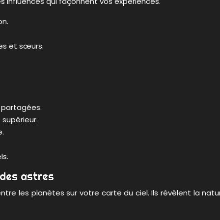
s influences qui façonnent vos expériences.
on.
es et sœurs.
s partagées.
 supérieur.
e.
ls.
 des astres
e les planètes sur votre carte du ciel. Ils révèlent la natu