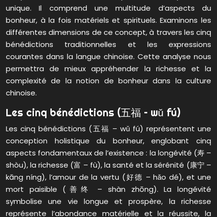
unique. Il comprend une multitude d’aspects du
bonheur, à la fois matériels et spirituels. Examinons les
différentes dimensions de ce concept, à travers les cinq
bénédictions traditionnelles et les expressions
courantes dans la langue chinoise. Cette analyse nous
permettra de mieux appréhender la richesse et la
complexité de la notion de bonheur dans la culture
chinoise.
Les cinq bénédictions (五福 – wǔ fú)
Les cinq bénédictions (五福 – wǔ fú) représentent une
conception holistique du bonheur, englobant cinq
aspects fondamentaux de l’existence : la longévité (寿 –
shòu), la richesse (富 – fù), la santé et la sérénité (康宁 –
kāng níng), l’amour de la vertu (好德 – hǎo dé), et une
mort paisible (善终 – shàn zhōng). La longévité
symbolise une vie longue et prospère, la richesse
représente l’abondance matérielle et la réussite, la