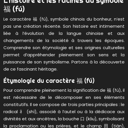
L’histoire et les racines du symbole
福 (fú)
Le caractère 福 (fú), symbole chinois du bonheur, n’est
pas une création récente. Son histoire est intimement
liée à l’évolution de la langue chinoise et aux
changements de la société à travers les époques.
Comprendre son étymologie et ses origines culturelles
permet d’appréhender pleinement son sens et la
puissance de son symbolisme. Partons à la découverte
de ce fascinant héritage.
Étymologie du caractère 福 (fú)
Pour comprendre pleinement la signification de 福 (fú), il
est nécessaire de le décomposer en ses éléments
constitutifs. Il se compose de trois parties principales : le
radical 礻 (shì), associé à l’autel ou à la dédicace aux
divinités et aux ancêtres, la bouche 口 (kǒu), symbolisant
la proclamation ou les prières, et le champ 田 (tián),