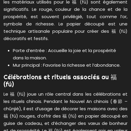
les matériaux utilisés pour le 福 (fú) sont également
significatifs. Le rouge, couleur de la chance et de la
prospérité, est souvent privilégié, tout comme l’or,
symbole de richesse. Le papier découpé est une
technique artisanale populaire pour créer des 福 (fú)
décoratifs et festifs.
Porte d’entrée : Accueille la joie et la prospérité
dans la maison.
Mur principal : Favorise la richesse et l’abondance.
Célébrations et rituels associés au 福
(fú)
Le 福 (fú) joue un rôle central dans les célébrations et
les rituels chinois. Pendant le Nouvel An chinois (春節 –
chūnjié), il est d’usage de décorer les maisons avec des
福 (fú) rouges, d’offrir des 福 (fú) en papier découpé en
guise de cadeau, et d’échanger des vœux de bonheur
et de prospérité. Le 福 (fú) est également mis en valeur