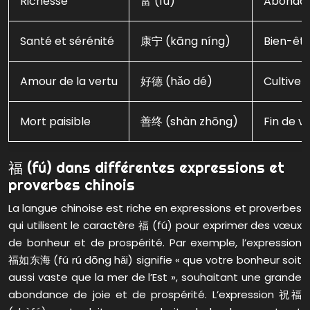
Richesse
富 (fù)
Abondan
Santé et sérénité
康宁 (kāng níng)
Bien-êtr
Amour de la vertu
好德 (hǎo dé)
Cultiver
Mort paisible
善终 (shàn zhōng)
Fin de v
福 (fú) dans différentes expressions et
proverbes chinois
La langue chinoise est riche en expressions et proverbes
qui utilisent le caractère 福 (fú) pour exprimer des vœux
de bonheur et de prospérité. Par exemple, l’expression
福如东海 (fú rú dōng hǎi) signifie « que votre bonheur soit
aussi vaste que la mer de l’Est », souhaitant une grande
abondance de joie et de prospérité. L’expression 祝福