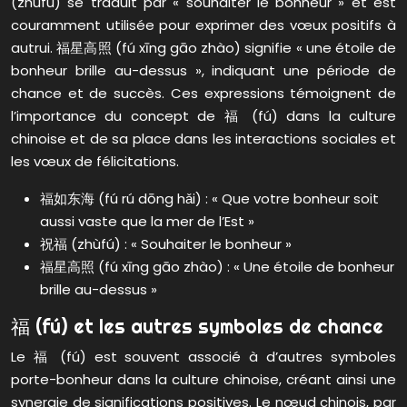
(zhùfú) se traduit par « souhaiter le bonheur » et est
couramment utilisée pour exprimer des vœux positifs à
autrui. 福星高照 (fú xīng gāo zhào) signifie « une étoile de
bonheur brille au-dessus », indiquant une période de
chance et de succès. Ces expressions témoignent de
l’importance du concept de 福 (fú) dans la culture
chinoise et de sa place dans les interactions sociales et
les vœux de félicitations.
福如东海 (fú rú dōng hǎi) : « Que votre bonheur soit
aussi vaste que la mer de l’Est »
祝福 (zhùfú) : « Souhaiter le bonheur »
福星高照 (fú xīng gāo zhào) : « Une étoile de bonheur
brille au-dessus »
福 (fú) et les autres symboles de chance
Le 福 (fú) est souvent associé à d’autres symboles
porte-bonheur dans la culture chinoise, créant ainsi une
synergie de significations positives. Le nœud chinois, par