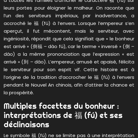
à toutes les familles d’afficher le caractère 福 (fú) sur
leurs portes pour éloigner le malheur. On raconte que
l’un des serviteurs impériaux, par inadvertance, a
accroché le 福 (fú) à l’envers. Lorsque l’empereur s’en
aperçut, il fut mécontent, mais le serviteur, avec
ingéniosité, répondit que cela signifiait que « le bonheur
est arrivé » (倒福 – dào fú), car le terme « inversé » (倒 –
dào) a la même prononciation que l’expression « est
arrivé » (到 – dào). L’empereur, amusé et apaisé, félicita
le serviteur pour son esprit vif. Cette histoire est à
l’origine de la tradition d’accrocher le 福 (fú) à l’envers
pendant le Nouvel An chinois, afin d’attirer la chance et
la prospérité.
Multiples facettes du bonheur :
interprétations de 福 (fú) et ses
déclinaisons
Le symbole 福 (fú) ne se limite pas à une interprétation